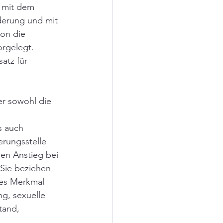
 mit dem 
derung und mit 
on die 
rgelegt. 
atz für 
er sowohl die 
s auch  
erungsstelle 
ßen Anstieg bei 
 Sie beziehen 
tes Merkmal 
g, sexuelle 
tand, 