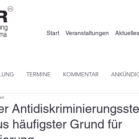
Start
Veranstaltungen
Aktuelle
ILUNG
TERMINE
KOMMENTAR
ANKÜNDI
eit
EN MEDIEN
ROMANES-AKADEMIE
PROJEKTE
er Antidiskriminierungsstel
s häufigster Grund für