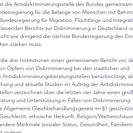
 die Antidiskriminierungsstelle des Bundes gemeinsam
ndesregierung für die Belange von Menschen mit Behin
Bundesregierung für Migration, Flüchtlinge und Integrati
assenden Berichts zur Diskriminierung in Deutschland vo
eicht wie dringend die nächste Bundesregierung den Eins
hen stärken muss. 
n die drei Institutionen einen gemeinsamen Bericht vor, d
on Opfern von Diskriminierung bei den staatlichen und 
en Antidiskriminierungsberatungsstellen berücksichtigt, al
hung und aktuelle Studien im Auftrag der Antidiskrimini
 Stellen verzeichnen über die letzten vier Jahre einen gro
atung und Unterstützung in Fällen von Diskriminierung.
das Allgemeine Gleichbehandlungsgesetz im §1 geschütz
 Geschlecht, ethnische Herkunft, Religion/Weltanschauun
 andere Merkmale (sozialer Status, Gesundheit, Familiens
d andere).  