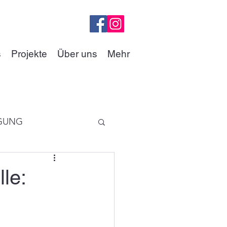
s
Projekte
Über uns
Mehr
GUNG
le: