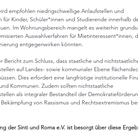
ird empfohlen niedrigschwellige Anlaufstellen und 
für Kinder, Schüler*innen und Studierende innerhalb de
bauen. Im Wohnungsbereich mangelt es weiterhin grundsä
misierten Auswahlverfahren für Mietinteressent*innen, d
minierung entgegenwirken könnten.
Bericht zum Schluss, dass staatliche und nichtstaatlich
sstellen auf Landes- sowie kommunaler Ebene flächende
sen. Dies erfordert eine langfristige institutionelle Fin
und Kommunen. Zudem sollten nichtstaatliche 
stellen als integraler Bestandteil der Demokratieförderu
ur Bekämpfung von Rassismus und Rechtsextremismus bes
g der Sinti und Roma e.V. ist besorgt über diese Ergebn