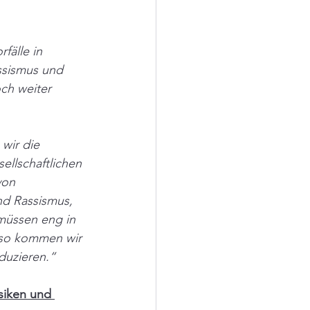
fälle in 
ssismus und 
ch weiter 
wir die 
ellschaftlichen 
von 
d Rassismus, 
müssen eng in 
so kommen wir 
duzieren.“
siken und 