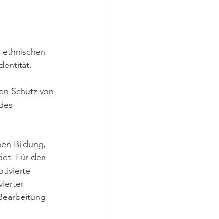
s ethnischen 
entität. 
en Schutz von 
des 
hen Bildung, 
et. Für den 
tivierte 
ierter 
Bearbeitung 