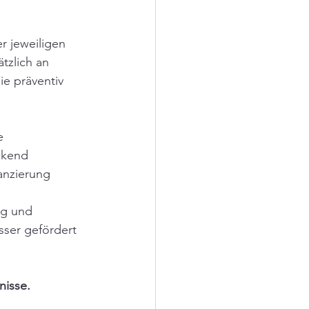
r jeweiligen 
tzlich an 
ie präventiv 
e 
ckend 
anzierung 
ng und 
ser gefördert 
isse. 