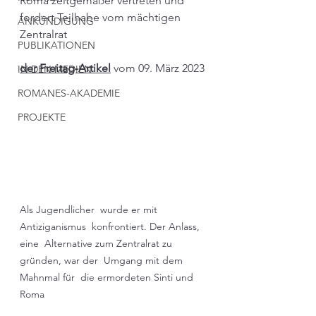
Roma zeitgemäßer vertreten und 
fordert Teilhabe vom mächtigen 
ANKÜNDIGUNG
Zentralrat
PUBLIKATIONEN
der Freitag-Artikel
vom 09. März 2023
IN DEN MEDIEN
ROMANES-AKADEMIE
PROJEKTE
Als Jugendlicher  wurde er mit 
Antiziganismus  konfrontiert. Der Anlass, 
eine  Alternative zum Zentralrat zu  
gründen, war der  Umgang mit dem  
Mahnmal für  die ermordeten Sinti und 
Roma