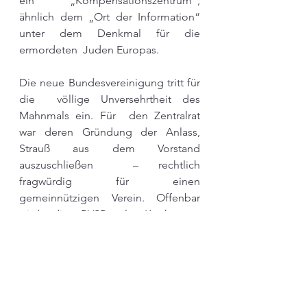
ein „Kompensationszentrum“, 
ähnlich dem „Ort der Information“ 
unter dem Denkmal für die 
ermordeten  Juden Europas.  
Die neue Bundesvereinigung tritt für 
die  völlige Unversehrtheit des 
Mahnmals ein. Für  den Zentralrat 
war deren Gründung der Anlass, 
Strauß aus dem Vorstand 
auszuschließen  – rechtlich 
fragwürdig für einen 
gemeinnützigen Verein. Offenbar 
wird die BVSR als Konkurrenz 
empfunden. Rose kündigte jegliche  
Kooperation auf, sogar mit dem 
Baden-Württemberger 
Landesverband, ungeachtet des  
Staatsvertrags und der damit 