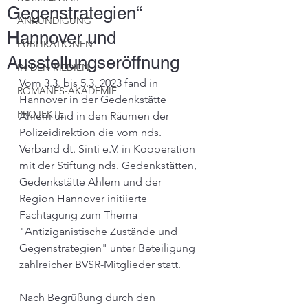
Gegenstrategien“
ANKÜNDIGUNG
Hannover und
PUBLIKATIONEN
Ausstellungseröffnung
IN DEN MEDIEN
Vom 3.3. bis 5.3. 2023 fand in 
ROMANES-AKADEMIE
Hannover in der Gedenkstätte 
PROJEKTE
Ahlem und in den Räumen der 
Polizeidirektion die vom nds. 
Verband dt. Sinti e.V. in Kooperation 
mit der Stiftung nds. Gedenkstätten, 
Gedenkstätte Ahlem und der 
Region Hannover initiierte 
Fachtagung zum Thema 
"Antiziganistische Zustände und 
Gegenstrategien" unter Beteiligung 
zahlreicher BVSR-Mitglieder statt. 
Nach Begrüßung durch den 