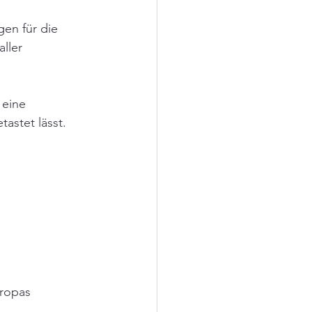
gen für die 
ller 
 eine 
astet lässt.
uropas