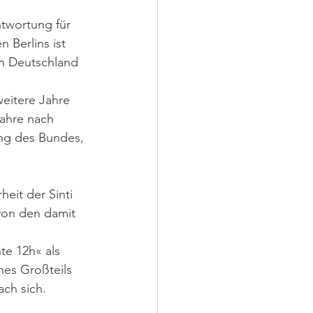
twortung für 
 Berlins ist 
in Deutschland 
eitere Jahre 
ahre nach 
ng des Bundes, 
eit der Sinti 
von den damit 
te 12h« als 
es Großteils 
ch sich.