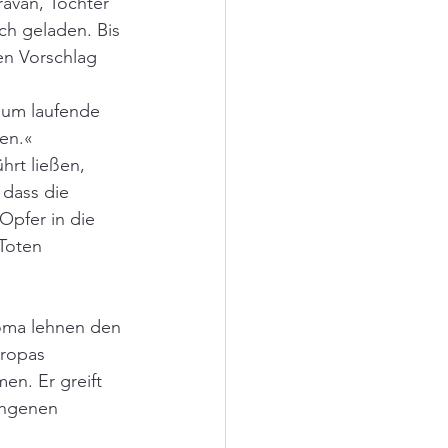
avan, Tochter 
h geladen. Bis 
n Vorschlag 
, um laufende 
en.« 
hrt ließen, 
dass die 
Opfer in die 
Toten 
oma lehnen den 
uropas 
n. Er greift 
angenen 