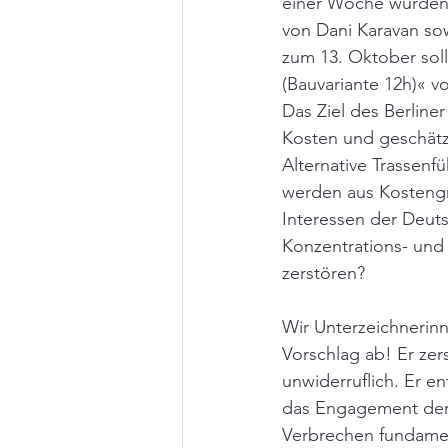
einer Woche wurden 
von Dani Karavan so
zum 13. Oktober sol
(Bauvariante 12h)« vo
Das Ziel des Berliner
Kosten und geschätz
Alternative Trassenf
werden aus Kostengr
Interessen der Deuts
Konzentrations- und 
zerstören?
Wir Unterzeichnerin
Vorschlag ab! Er zer
unwiderruflich. Er e
das Engagement der 
Verbrechen fundamen