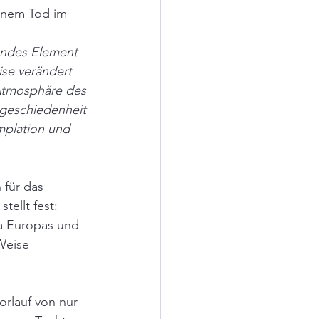
einem Tod im 
endes Element 
se verändert 
 Atmosphäre des 
geschiedenheit 
mplation und 
 für das 
ellt fest: 
a Europas und 
Weise 
orlauf von nur 