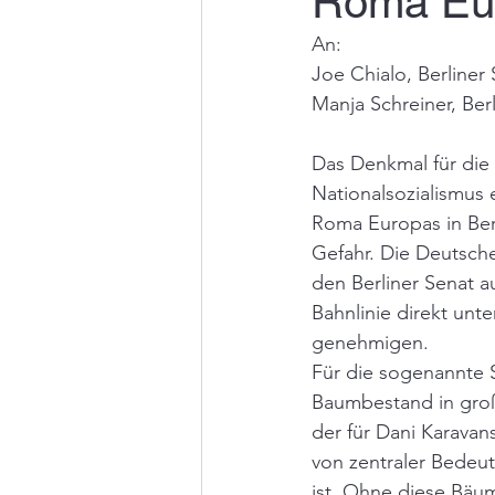
Roma Eu
An:
Joe Chialo, Berliner
Manja Schreiner, Ber
Das Denkmal für die 
Nationalsozialismus 
Roma Europas in Berli
Gefahr. Die Deutsch
den Berliner Senat a
Bahnlinie direkt unt
genehmigen.
Für die sogenannte S
Baumbestand in gro
der für Dani Karavans
von zentraler Bedeu
ist. Ohne diese Bäu