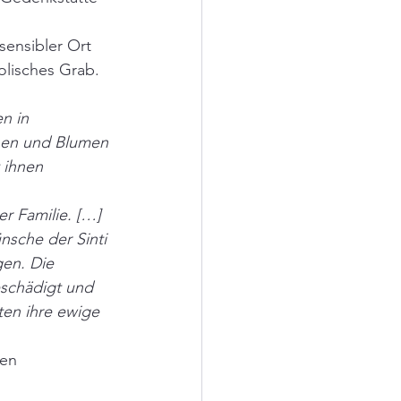
sensibler Ort 
olisches Grab.
n in 
hen und Blumen 
 ihnen 
r Familie. […] 
nsche der Sinti 
en. Die 
eschädigt und 
ten ihre ewige 
en 