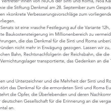
Vertreter*innen von NGOs der Sinti und Roma, Noa Kar
wie die Stiftung Denkmal am 28. September zum Gespräc
len »konkrete Verbesserungsvorschläge zum vorliegende
rliegen.
 Senats ist eine »rasche Festlegung auf die Variante 12h
te Baukostensteigerung im Millionenbereich zu vermeid
ührungen, die das Denkmal für die Sinti und Roma unberü
ünden nicht mehr in Erwägung gezogen. Lassen wir zu, 
chen Bahn, Rechtsnachfolgerin der Reichsbahn, die die 
Vernichtungslager transportierte, das Gedenken an die 
nen und Unterzeichner und die Mehrheit der Sinti und R
stört das Denkmal für die ermordeten Sinti und Roma E
ntehrt die Opfer, die Überlebenden und deren Nachkomme
deutschen Gesellschaft für die Erinnerung an die verg
tal an.