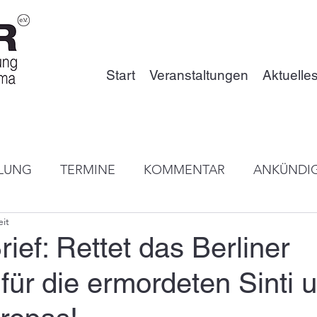
Start
Veranstaltungen
Aktuelle
ILUNG
TERMINE
KOMMENTAR
ANKÜNDI
eit
EN MEDIEN
ROMANES-AKADEMIE
PROJEKTE
rief: Rettet das Berliner
ür die ermordeten Sinti 