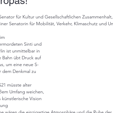
ropas!
 Senator für Kultur und Gesellschaftlichen Zusammenhalt,
liner Senatorin für Mobilität, Verkehr, Klimaschutz und 
im 
ermordeten Sinti und 
n ist unmittelbar in 
e Bahn übt Druck auf 
us, um eine neue S-
er dem Denkmal zu 
21 müsste alter 
ßem Umfang weichen, 
 künstlerische Vision 
tung 
me wären die einzigartige Atmosphäre und die Ruhe der