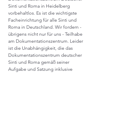
Sinti und Roma in Heidelberg 
vorbehaltlos. Es ist die wichtigste 
Facheinrichtung für alle Sinti und 
Roma in Deutschland. Wir fordern - 
übrigens nicht nur für uns - Teilhabe 
am Dokumentationszentrum. Leider 
ist die Unabhängigkeit, die das 
Dokumentationszentrum deutscher 
Sinti und Roma gemäß seiner 
Aufgabe und Satzung inklusive 
seiner Förderungsfähigkeit haben 
sollte, bisher nicht gegeben“, erklärt 
Laubinger. Im Entwurf für einen 
Staatsvertrag fordert die 
Bundesvereinigung  der Sinti und 
Roma zudem ein Berliner Museum. 
„Diese Forderung steht unabhängig 
vom Dokumentationszentrum“, 