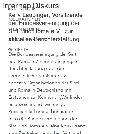
internen Diskurs
ANKÜNDIGUNG
Kelly Laubinger, Vorsitzende 
PUBLIKATIONEN
der Bundesvereinigung der 
IN DEN MEDIEN
Sinti und Roma e.V., zur 
aktuellen Berichterstattung
ROMANES-AKADEMIE
PROJEKTE
Die Bundesvereinigung der Sinti 
und Roma e.V. nimmt die jüngste 
Berichterstattung über die 
vermeintliche Konkurrenz zu 
anderen Organisationen der Sinti 
und Roma in Deutschland mit 
Erstaunen zur Kenntnis. „Wir finden 
es bezeichnend, wie einige 
Presseartikel erneut behaupten, 
dass die Bundesvereinigung der 
Sinti und Roma e.V. eine Konkurrenz 
zum Zentralrat deutscher Sinti und 