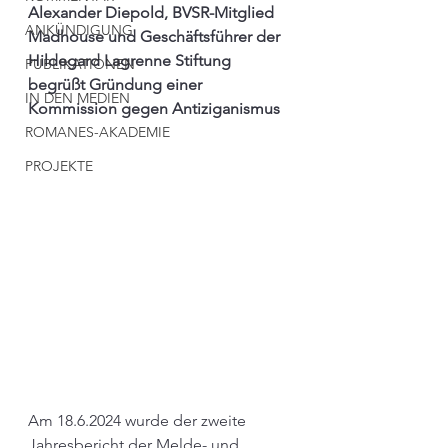
Alexander Diepold, BVSR-Mitglied 
ANKÜNDIGUNG
Madhouse und Geschäftsführer der 
Hildegard Lagrenne Stiftung 
PUBLIKATIONEN
begrüßt Gründung einer 
IN DEN MEDIEN
Kommission gegen Antiziganismus
ROMANES-AKADEMIE
PROJEKTE
Am 18.6.2024 wurde der zweite 
Jahresbericht der Melde- und 