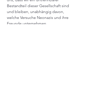
Bestandteil dieser Gesellschaft sind 
und bleiben, unabhängig davon, 
welche Versuche Neonazis und ihre 
Freunde unternehmen.
>> 
Vollständige Rede von Mario 
Franz, Niedersächsischen 
Beratungsstelle der Sinti und Roma
als Pdf
Alle ansehen
Aktuelle Beiträge