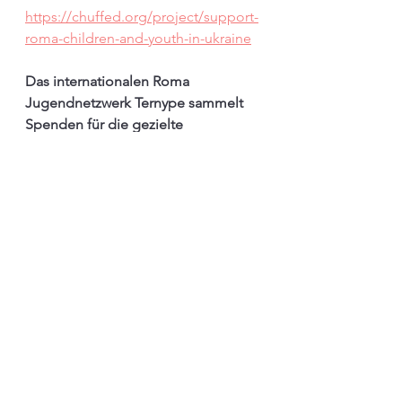
https://chuffed.org/project/support-
roma-children-and-youth-in-ukraine
Das internationalen Roma 
Jugendnetzwerk Ternype sammelt 
Spenden für die gezielte 
Unterstützung der besonders 
vulnerablen Gruppe von Roma-
Kindern und -Jugendlichen mit  
Lebensmitteln, Medikamenten, 
Unterkünften und anderen 
Hilfsgütern:
https://chuffed.org/project/support-
roma-children-and-youth-in-ukraine