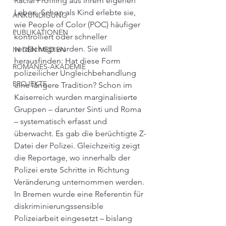
Racial Profiling aus ihrem eigenen 
Leben. Schon als Kind erlebte sie, 
ANKÜNDIGUNG
wie People of Color (POC) häufiger 
PUBLIKATIONEN
kontrolliert oder schneller 
verdächtigt wurden. Sie will 
IN DEN MEDIEN
herausfinden: Hat diese Form 
ROMANES-AKADEMIE
polizeilicher Ungleichbehandlung 
PROJEKTE
eine längere Tradition? Schon im 
Kaiserreich wurden marginalisierte 
Gruppen – darunter Sinti und Roma 
– systematisch erfasst und 
überwacht. Es gab die berüchtigte Z-
Datei der Polizei. Gleichzeitig zeigt 
die Reportage, wo innerhalb der 
Polizei erste Schritte in Richtung 
Veränderung unternommen werden. 
In Bremen wurde eine Referentin für 
diskriminierungssensible 
Polizeiarbeit eingesetzt – bislang 